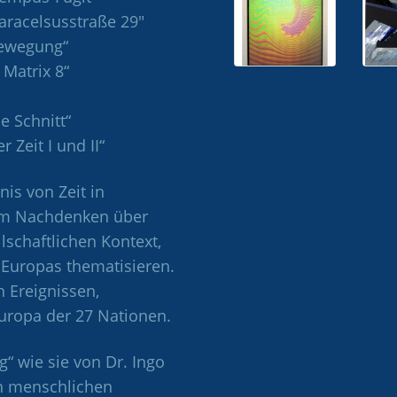
Paracelsusstraße 29″
 Bewegung“
Matrix 8“
e Schnitt“
 Zeit I und II“
is von Zeit in
um Nachdenken über
lschaftlichen Kontext,
Europas thematisieren.
n Ereignissen,
uropa der 27 Nationen.
“ wie sie von Dr. Ingo
en menschlichen