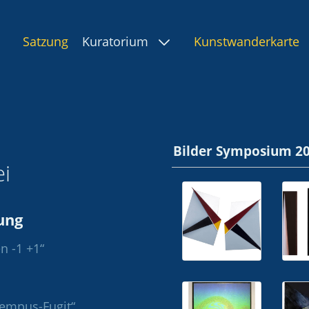
Satzung
Kuratorium
Kunstwanderkarte
Bilder Symposium 2
i
ung
n -1 +1“
empus-Fugit“