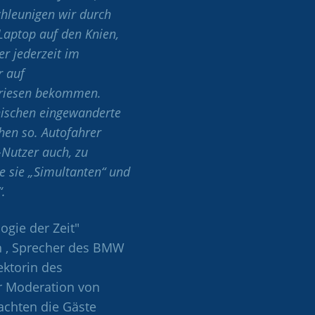
chleunigen wir durch
Laptop auf den Knien,
r jederzeit im
r auf
priesen bekommen.
nischen eingewanderte
hen so. Autofahrer
-Nutzer auch, zu
e sie „Simultanten“ und
.
ogie der Zeit"
h , Sprecher des BMW
ktorin des
er Moderation von
achten die Gäste