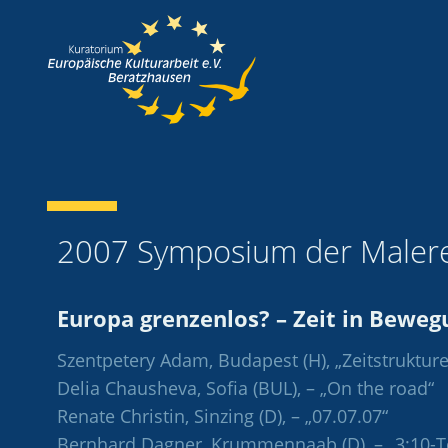
2007 Symposium der Malere
Europa grenzenlos? – Zeit in Beweg
Szentpetery Adam, Budapest (H), „Zeitstrukture
Delia Chausheva, Sofia (BUL), – „On the road“
Renate Christin, Sinzing (D), – „07.07.07“
Bernhard Dagner, Krummennaab (D), – „3:10-T