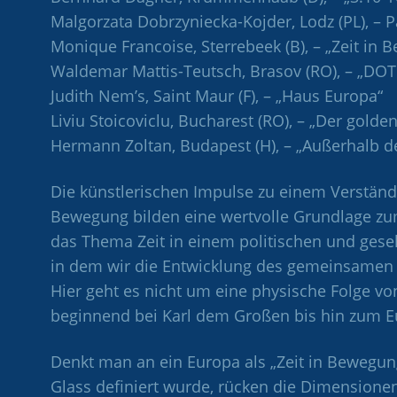
Malgorzata Dobrzyniecka-Kojder, Lodz (PL), – 
Monique Francoise, Sterrebeek (B), – „Zeit in
Waldemar Mattis-Teutsch, Brasov (RO), – „DOT 
Judith Nem’s, Saint Maur (F), – „Haus Europa“
Liviu Stoicoviclu, Bucharest (RO), – „Der golden
Hermann Zoltan, Budapest (H), – „Außerhalb der
Die künstlerischen Impulse zu einem Verständn
Bewegung bilden eine wertvolle Grundlage z
das Thema Zeit in einem politischen und gesel
in dem wir die Entwicklung des gemeinsamen 
Hier geht es nicht um eine physische Folge vo
beginnend bei Karl dem Großen bis hin zum E
Denkt man an ein Europa als „Zeit in Bewegung
Glass definiert wurde, rücken die Dimension