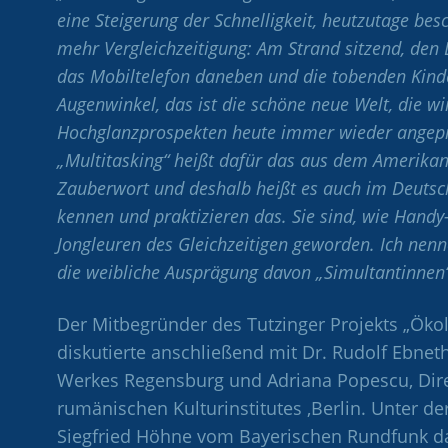
eine Steigerung der Schnelligkeit, heutzutage bes
mehr Vergleichzeitigung: Am Strand sitzend, den 
das Mobiltelefon daneben und die tobenden Kinde
Augenwinkel, das ist die schöne neue Welt, die wi
Hochglanzprospekten heute immer wieder ange
„Multitasking“ heißt dafür das aus dem Amerika
Zauberwort und deshalb heißt es auch im Deutsc
kennen und praktizieren das. Sie sind, wie Handy
Jongleuren des Gleichzeitigen geworden. Ich nenn
die weibliche Ausprägung davon „Simultantinnen“
Der Mitbegründer des Tutzinger Projekts „Ökol
diskutierte a
nschließend mit Dr. Rudolf Ebnet
Werkes Regensburg und Adriana Popescu, Dire
rumänischen Kulturinstitutes ,Berlin. Unter d
Siegfried Höhne vom Bayerischen Rundfunk d