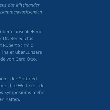
seits das Miteinander
im zusammenwachsenden
kutierte anschließend
, Dr. Benedictus
t Rupert Schmid,
 Thaler über „unsere
rde von Gerd Otto,
hüler der Gottfried
nnen ihre Wette mit der
 des Symposiums mehr
en hatten.