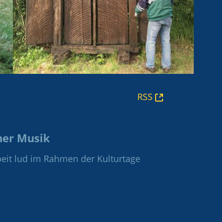
(Opens
RSS
New
Window)
her Musik
eit lud im Rahmen der Kulturtage